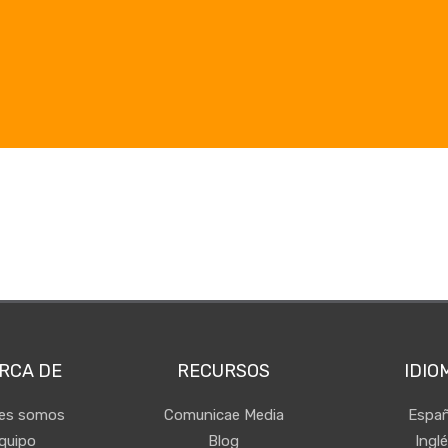
RCA DE
RECURSOS
IDIO
nes somos
Comunicae Media
Españ
quipo
Blog
Ingl