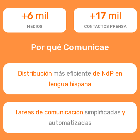
+
6
mil
+
17
mil
MEDIOS
CONTACTOS PRENSA
Por qué Comunicae
Distribución
más eficiente
de NdP en
lengua hispana
Tareas de comunicación
simplificadas
y
automatizadas