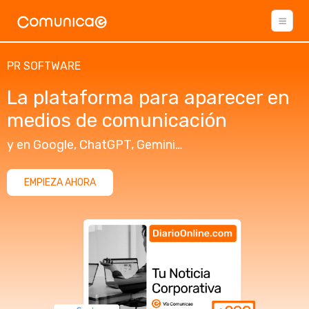
PR SOFTWARE
La plataforma para aparecer en
medios de comunicación
y en Google, ChatGPT, Gemini…
EMPIEZA AHORA