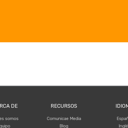
RCA DE
RECURSOS
IDIO
nes somos
Comunicae Media
Españ
quipo
Blog
Ingl