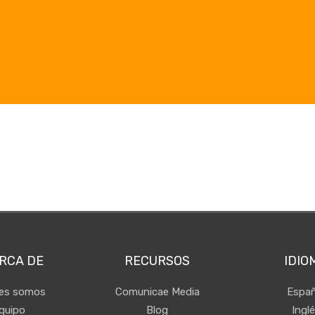
RCA DE
RECURSOS
IDIO
nes somos
Comunicae Media
Españ
quipo
Blog
Ingl