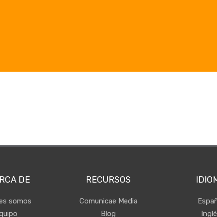
RCA DE
RECURSOS
IDIO
nes somos
Comunicae Media
Españ
quipo
Blog
Ingl