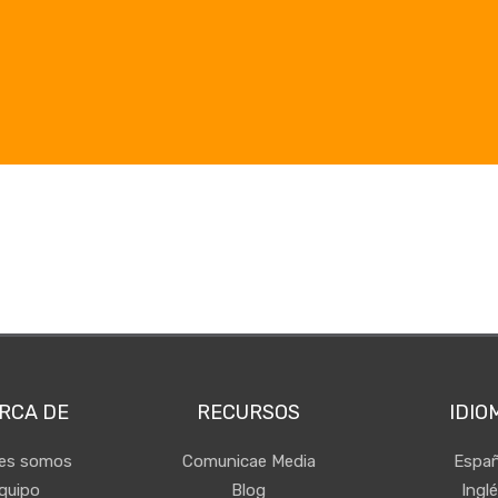
RCA DE
RECURSOS
IDIO
nes somos
Comunicae Media
Españ
quipo
Blog
Ingl